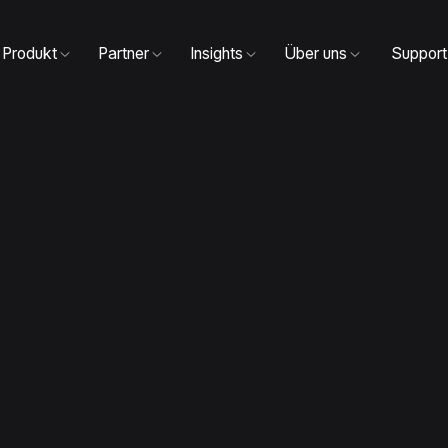
Produkt
Partner
Insights
Über uns
Support
LOG™
gs­manage