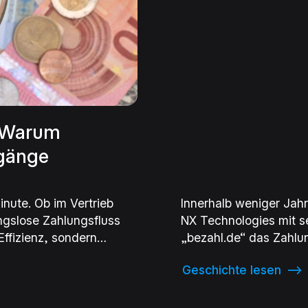
: Warum
ngänge
inute. Ob im Vertrieb
Innerhalb weniger Jah
ngslose Zahlungsfluss
NX Technologies mit se
 Effizienz, sondern
„bezahl.de“ das Zahl
ler und Werkstätten,
Autohäusern revolutio
Geschichte lesen
⟶
uge oder Ersatzteile
startete das FinTech 
eingänge zur echten
„bezahl.de“ innerhalb 
t: Wie lassen sich die
platzieren. Vom Start-