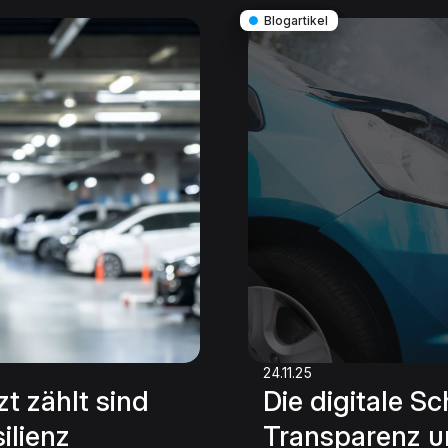
●
Blogartikel
24.11.25
t zählt sind
Die digitale S
ilienz
Transparenz un