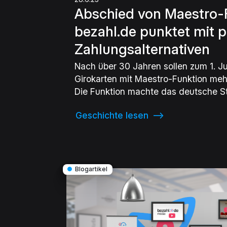
Abschied von Maestro-
bezahl.de punktet mit 
Zahlungs­alternativen
Nach über 30 Jahren sollen zum 1. Ju
Girokarten mit Maestro-Funktion me
Die Funktion machte das deutsche S
international einsatzfähig, konnte je
Geschichte lesen
⟶
Entwicklungen der fortschreitenden Di
mithalten. Die Konsequenz: Banken w
Systeme nutzen und zukünftig verme
Kreditkarten an ihre Kundschaft aus
bedeutet das deutlich höhere Abgabe
●
Blogartikel
Erfahren Sie in diesem Artikel mehr 
und wie Sie mit bezahl.de weiterhin 
bargeldlose Zahlungsmöglichkeiten 