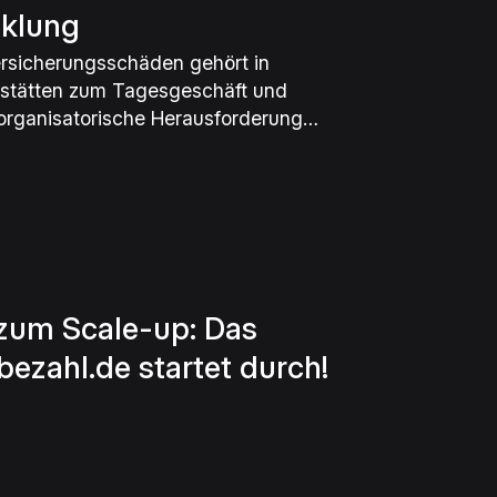
klung
rsicherungsschäden gehört in
stätten zum Tagesgeschäft und
ne organisatorische Herausforderung
arteien wie Versicherungen, Kunden,
 beteiligt sind, entstehen schnell
klare Zuständigkeiten und
mmungen.
zum Scale-up: Das
ezahl.de startet durch!