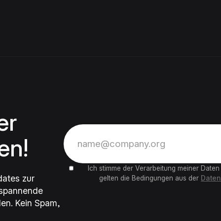
herte sich
e tolle Anerkennung der
n Teams rund um die
ich Schmidt.
er
en!
Ich stimme der Verarbeitung meiner Daten
dates zur
gelten die Bedingungen aus der
Daten
 spannende
en. Kein Spam,