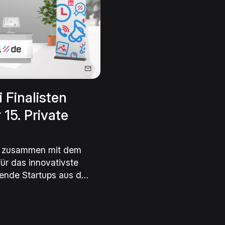
 Finalisten
15. Private
nk zusammen mit dem
ür das innovativste
bende Startups aus den
sich für die
von einer Fachjury
em zukunftsfähigen