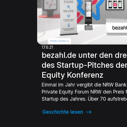
17.6.21
bezahl.de unter den drei
des Startup-Pitches der 
Equity Konferenz
Einmal im Jahr vergibt die NRW Ba
Private Equity Forum NRW den Preis f
Startup des Jahres. Über 70 aufstre
unterschiedlichsten Bereichen haben 
Geschichte lesen
⟶
Auszeichnung beworben und wurden 
bewertet. bezahl.de konnte mit sein