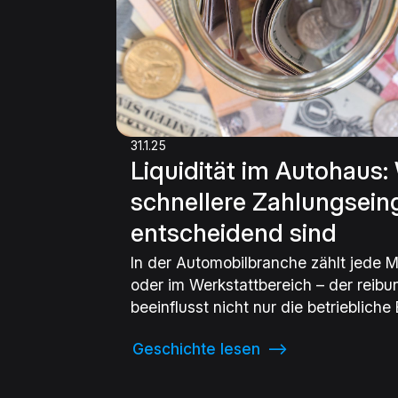
31.1.25
Liquidität im Autohaus
schnellere Zahlungsei
entscheidend sind
In der Automobilbranche zählt jede M
oder im Werkstattbereich – der reibu
beeinflusst nicht nur die betriebliche
auch die Liquidität. Gerade für Händ
Geschichte lesen
⟶
die oft hohe Vorlaufkosten für Fahrze
tragen, können verzögerte Zahlungs
Herausforderung werden. Die Frage is