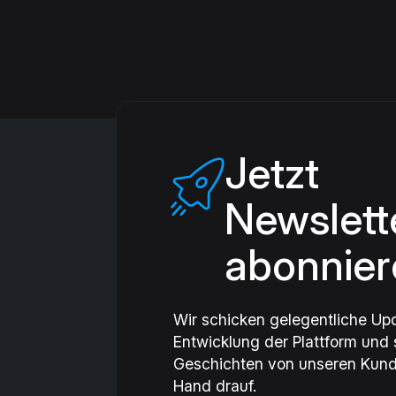
Geschäftsmodell überzeugen und sic
schlussendlich den dritten Platz. Ein
bisherigen Arbeit des aufstrebende
beiden Gründer Lasse Diener und Ulr
Jetzt
Newslett
abonnier
Wir schicken gelegentliche Up
Entwicklung der Plattform und
Geschichten von unseren Kund
Hand drauf.