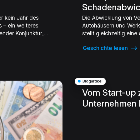
Schadenabwic
r kein Jahr des
Die Abwicklung von Ve
 – ein weiteres
Autohäusern und Werk
ender Konjunktur,
stellt gleichzeitig ei
gendem
dar. Sobald mehrere P
Geschichte lesen
⟶
er Branche sprechen
Gutachter oder Anwälte
n, leicht rückläufig,
komplexe Prozesse, un
sforderung liegt
zeitaufwendige Absti
genen Organisation:
ität im Griff hat, kann
●
Blogartikel
14.7.23
l bleiben.
Vom Start-up 
Unternehmen b