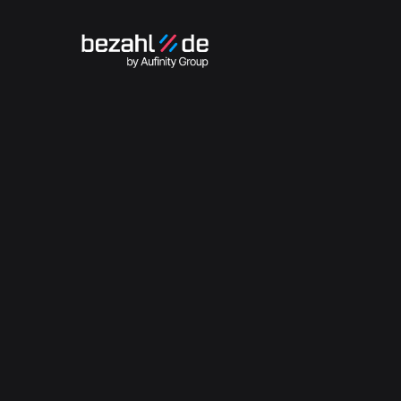
STARTSEITE

NEWSROOM

BEZAHLB
Zahlun