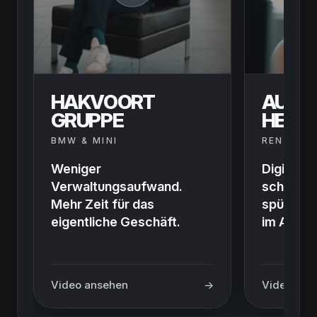
HAKVOORT
AUTO
GRUPPE
HERM
BMW & MINI
RENAULT,
Weniger
Digitale 
Verwaltungsaufwand.
schnelle
Mehr Zeit für das
spürbar 
eigentliche Geschäft.
im Alltag.
Video ansehen
→
Video ans