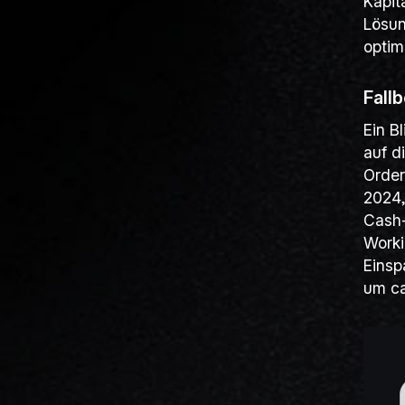
Kapit
Lösun
optim
Fall
Ein B
auf d
Order
2024,
Cash-
Worki
Einsp
um ca