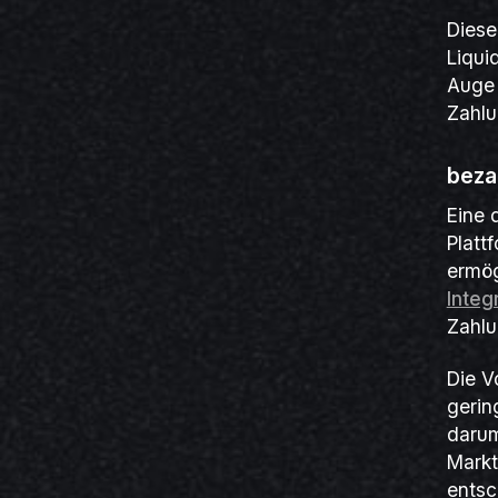
Diese
Liqui
Auge 
Zahlu
beza
Eine 
Platt
ermög
Integ
Zahlu
Die V
gerin
darum
Markt
entsc