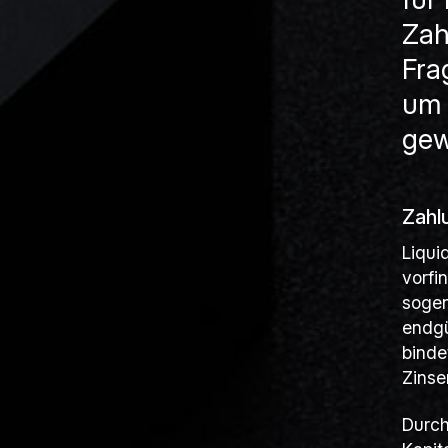
Zah
Fra
um 
gew
Zahl
Liqui
vorfi
sogen
endgü
binde
Zinse
Durch