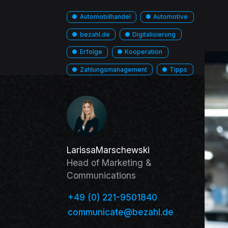
●
Automobilhandel
●
Automotive
●
bezahl.de
●
Digitalisierung
●
Erfolge
●
Kooperation
●
Zahlungs­management
●
Tipps
Larissa
Marschewski
Head of Marketing &
Communications
+49 (0) 221-9501840
communicate@bezahl.de