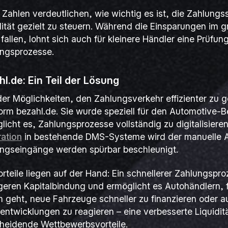
 Zahlen verdeutlichen, wie wichtig es ist, die Zahlung
dität gezielt zu steuern. Während die Einsparungen im 
fallen, lohnt sich auch für kleinere Händler eine Prüfun
ngsprozesse.
hl.de: Ein Teil der Lösung
der Möglichkeiten, den Zahlungsverkehr effizienter zu ge
form bezahl.de. Sie wurde speziell für den Automotive-B
licht es, Zahlungsprozesse vollständig zu digitalisiere
ration
in bestehende DMS-Systeme wird der manuelle A
ngseingänge werden spürbar beschleunigt.
orteile liegen auf der Hand: Ein schnellerer Zahlungspro
geren Kapitalbindung und ermöglicht es Autohändlern, fl
 geht, neue Fahrzeuge schneller zu finanzieren oder auf
entwicklungen zu reagieren – eine verbesserte Liquiditä
heidende Wettbewerbsvorteile.