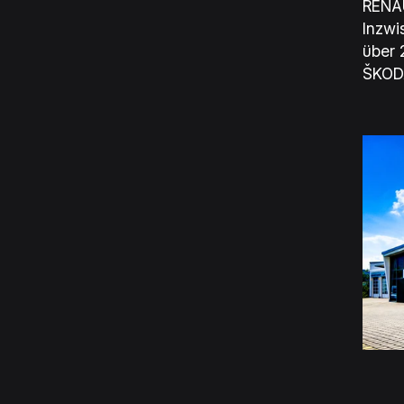
RENAU
Inzwi
über 
ŠKODA