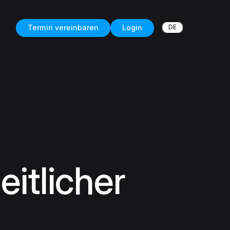
DE
Termin vereinbaren
Login
itlicher