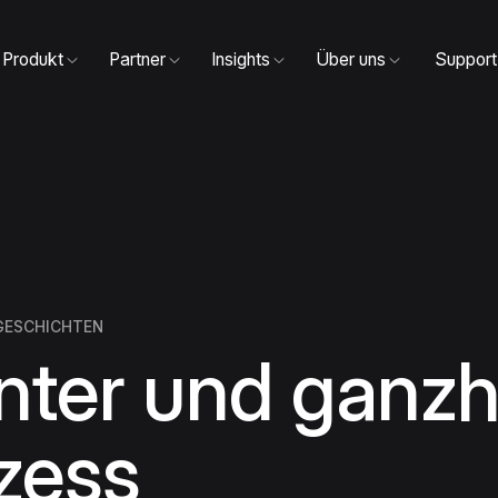
Produkt
Partner
Insights
Über uns
Support
GESCHICHTEN
ter und ganzhe
zess