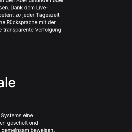
s in den Abendstunden oder
sen. Dank dem Live-
etent zu jeder Tageszeit
hne Rücksprache mit der
e transparente Verfolgung
ale
n Systems eine
sen geschult und
n gemeinsam beweisen,