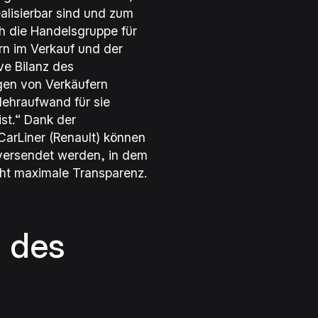
lisierbar sind und zum
h die Handelsgruppe für
rn im Verkauf und der
ve Bilanz des
gen von Verkäufern
Mehraufwand für sie
st.“
Dank der
CarLiner (Renault) können
versendet werden, in dem
scht maximale Transparenz.
 des