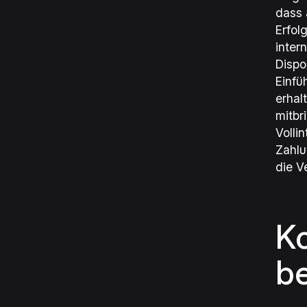
dass 
Erfol
inter
Dispo
Einfü
erhal
mitbri
Volli
Zahlu
die V
K
b