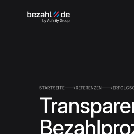
STARTSEITE

REFERENZEN

ERFOLGS
Transparen
Bezahlpro