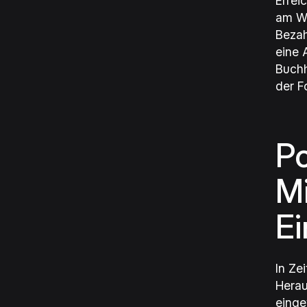
Errei
am Wo
Bezah
eine 
Buchh
der F
Po
Mi
E
In Ze
Herau
einge