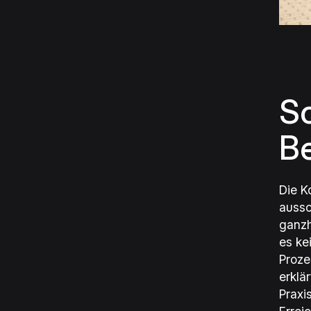
Sc
B
Die K
aussc
ganzh
es ke
Proze
erklä
Praxi