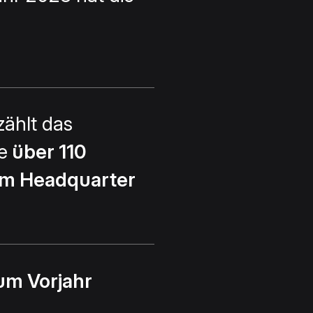
zählt das
e
über 110
m Headquarter
um Vorjahr