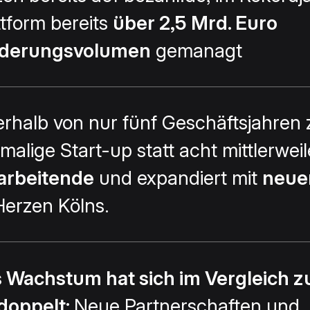
ttform bereits
über 2,5 Mrd. Euro
rderungsvolumen
gemanagt
erhalb von nur fünf Geschäftsjahren 
malige Start-up statt acht mittlerweil
arbeitende
und expandiert mit
neue
Herzen Kölns.
 Wachstum hat sich im Vergleich z
doppelt:
Neue Partnerschaften und