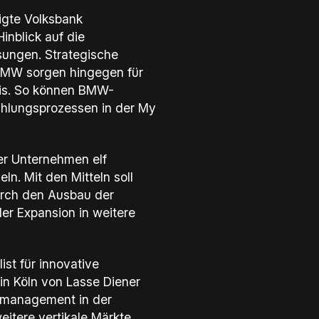
igte Volksbank
inblick auf die
ungen. Strategische
BMW
sorgen hingegen für
nis. So können
BMW
-
Zahlungsprozessen in der
My
er Unternehmen elf
n. Mit den Mitteln soll
rch den Ausbau der
er Expansion in weitere
list für innovative
in Köln von Lasse Diener
gsmanagement in der
itere vertikale Märkte.