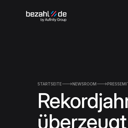
STARTSEITE

NEWSROOM

PRESSEMI
Rekordjah
überzeugt