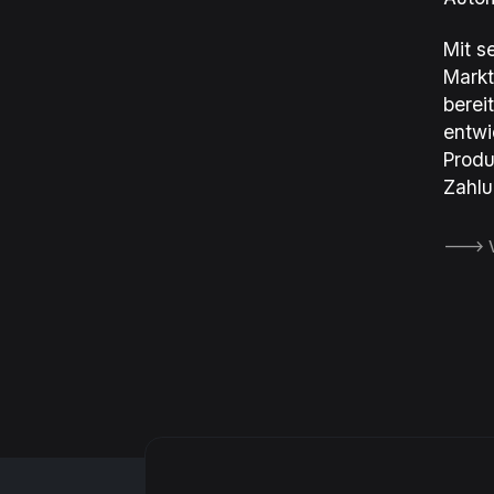
Mit s
Markt
berei
entwi
Produ
Zahlu
🡒 V