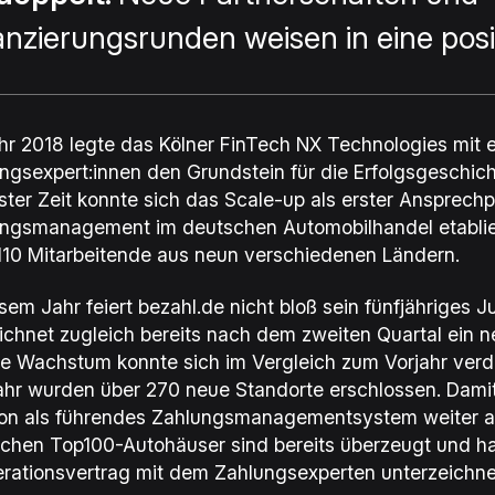
anzierungsrunden weisen in eine posi
hr 2018 legte das Kölner FinTech
NX Technologies
mit 
ngsexpert:innen den Grundstein für die Erfolgsgeschic
ster Zeit konnte sich das Scale-up als erster Ansprechpa
ngsmanagement im deutschen Automobilhandel etabliere
110 Mitarbeitende aus neun verschiedenen Ländern.
esem Jahr feiert
bezahl.de
nicht bloß sein fünfjähriges 
ichnet zugleich bereits nach dem zweiten Quartal ein n
ge Wachstum konnte sich im Vergleich zum Vorjahr verdo
ahr wurden über 270 neue Standorte erschlossen. Dami
ion als führendes Zahlungsmanagementsystem weiter aus
chen Top100-Autohäuser sind bereits überzeugt und ha
rationsvertrag mit dem Zahlungsexperten unterzeichne