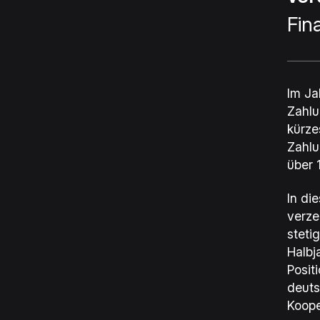
Fin
Im Ja
Zahlu
kürze
Zahlu
über 
In di
verze
steti
Halbj
Posit
deuts
Koope