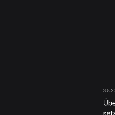
3.8.2
Üb
set