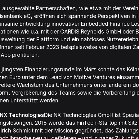
 ausgewählte Partnerschaften, wie etwa mit der
Verein
eisenbank eG
, eröffnen sich spannende Perspektiven in H
nsame Entwicklung innovativer Embedded Finance Lös
rationen wie u.a. mit der
CARDIS Reynolds GmbH
oder
usweitung der Plattform und ein nahtloses Nutzererleb
innen seit Februar 2023 beispielsweise von digitalen 
App
profitieren.
r jüngsten Finanzierungsrunde im März konnte das Köln
onen Euro unter dem Lead von Motive Ventures einsammel
eitere Wachstum des Unternehmens unter anderem du
form, Vergrößerung des Teams sowie die Vorbereitung d
nen unterstützt werden.
 NX Technologies
Die
NX Technologies GmbH
ist Spezia
ngslösungen. 2018 wurde das FinTech-Startup mit Sitz 
lrich Schmidt mit der Mission gegründet, das Zahlun
obilbranche neu zu definieren – und in naher Zukunft we