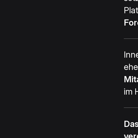
Pla
Fo
Inn
ehe
Mit
im 
Das
ver