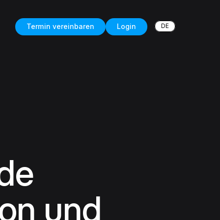
DE
Termin vereinbaren
Login
.de
ion und