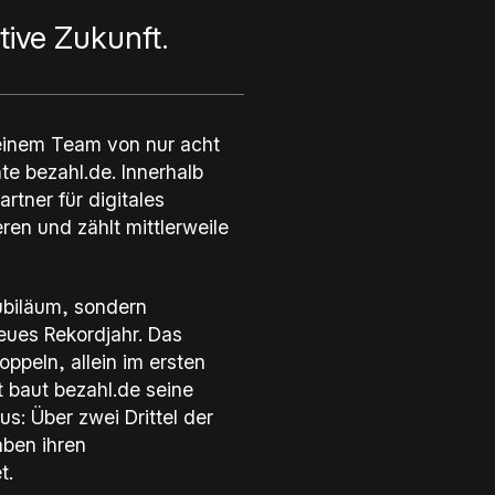
tive Zukunft.
einem Team von nur acht
hte
bezahl.de
. Innerhalb
rtner für digitales
n und zählt mittlerweile
Jubiläum, sondern
eues Rekordjahr. Das
ppeln, allein im ersten
t baut
bezahl.de
seine
: Über zwei Drittel der
ben ihren
t.