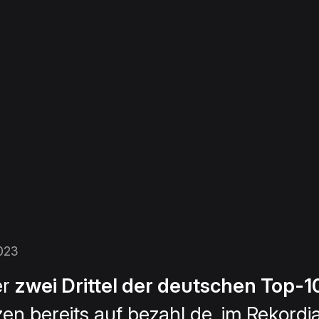
023
er
zwei Drittel der deutschen Top-
zen bereits auf
bezahl.de
, im Rekordj