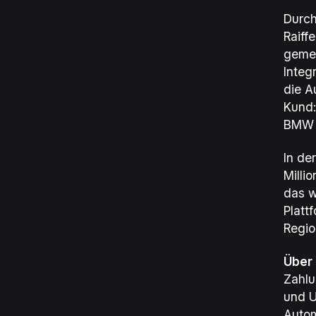
Durch
Raiff
gemei
Integ
die A
Kund:
BMW 
In de
Milli
das w
Platt
Regio
Über
Zahlu
und U
Autom