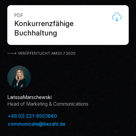
PDF
Konkurrenzfähige
Buchhaltung
🡒 VERÖFFENTLICHT AM
20.7.2020
Larissa
Marschewski
Head of Marketing & Communications
+49 (0) 221-9501840
communicate@bezahl.de